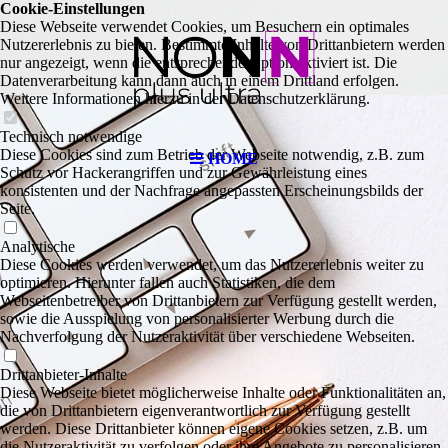
Cookie-Einstellungen
Diese Webseite verwendet Cookies, um Besuchern ein optimales
Nutzererlebnis zu bieten. Bestimmte Inhalte von Drittanbietern werden
nur angezeigt, wenn die entsprechende Option aktiviert ist. Die
Datenverarbeitung kann dann auch in einem Drittland erfolgen.
Weitere Informationen hierzu in der Datenschutzerklärung.
Technisch notwendige
Diese Cookies sind zum Betrieb der Webseite notwendig, z.B. zum
HOME
Schutz vor Hackerangriffen und zur Gewährleistung eines
konsistenten und der Nachfrage angepassten Erscheinungsbilds der
Seite.
Analytische
Diese Cookies werden verwendet, um das Nutzererlebnis weiter zu
optimieren. Hierunter fallen auch Statistiken, die dem
Webseitenbetreiber von Drittanbietern zur Verfügung gestellt werden,
sowie die Ausspielung von personalisierter Werbung durch die
Nachverfolgung der Nutzeraktivität über verschiedene Webseiten.
Drittanbieter-Inhalte
Diese Webseite bietet möglicherweise Inhalte oder Funktionalitäten an,
die von Drittanbietern eigenverantwortlich zur Verfügung gestellt
werden. Diese Drittanbieter können eigene Cookies setzen, z.B. um
die Nutzeraktivität zu verfolgen oder ihre Angebote zu personalisieren